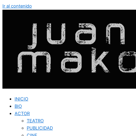
Ir al contenido
INICIO
BIO
ACTOR
TEATRO
PUBLICIDAD
CINE