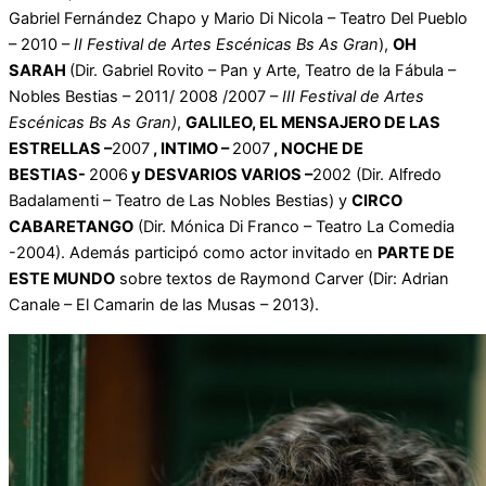
Gabriel Fernández Chapo y Mario Di Nicola – Teatro Del Pueblo
– 2010 –
II Festival de Artes Escénicas Bs As Gran
),
OH
SARAH
(Dir. Gabriel Rovito – Pan y Arte, Teatro de la Fábula –
Nobles Bestias – 2011/ 2008 /2007 –
III Festival de Artes
Escénicas Bs As Gran)
,
GALILEO, EL MENSAJERO DE LAS
ESTRELLAS –
2007
, INTIMO –
2007
, NOCHE DE
BESTIAS-
2006
y DESVARIOS VARIOS –
2002 (Dir. Alfredo
Badalamenti – Teatro de Las Nobles Bestias) y
CIRCO
CABARETANGO
(Dir. Mónica Di Franco – Teatro La Comedia
-2004). Además participó como actor invitado en
PARTE DE
ESTE MUNDO
sobre textos de Raymond Carver (Dir: Adrian
Canale – El Camarin de las Musas – 2013).