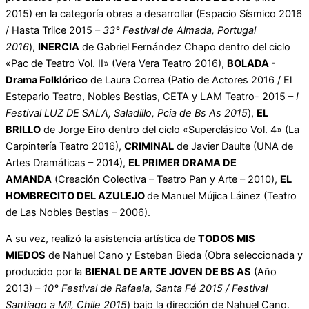
2015) en la categoría obras a desarrollar (Espacio Sísmico 2016
/ Hasta Trilce 2015 –
33° Festival de Almada, Portugal
2016
),
INERCIA
de Gabriel Fernández Chapo dentro del ciclo
«Pac de Teatro Vol. II» (Vera Vera Teatro 2016),
BOLADA -
Drama Folklórico
de Laura Correa (Patio de Actores 2016 / El
Estepario Teatro, Nobles Bestias, CETA y LAM Teatro- 2015 –
I
Festival LUZ DE SALA, Saladillo, Pcia de Bs As 2015
),
EL
BRILLO
de Jorge Eiro dentro del ciclo «Superclásico Vol. 4» (La
Carpintería Teatro 2016),
CRIMINAL
de Javier Daulte (UNA de
Artes Dramáticas – 2014),
EL PRIMER DRAMA DE
AMANDA
(Creación Colectiva – Teatro Pan y Arte – 2010),
EL
HOMBRECITO DEL AZULEJO
de Manuel Mújica Láinez (Teatro
de Las Nobles Bestias – 2006).
A su vez, realizó la asistencia artística de
TODOS MIS
MIEDOS
de Nahuel Cano y Esteban Bieda (Obra seleccionada y
producido por la
BIENAL DE ARTE JOVEN DE BS AS
(Año
2013) –
10° Festival de Rafaela, Santa Fé 2015 / Festival
Santiago a Mil, Chile 2015
) bajo la dirección de Nahuel Cano.