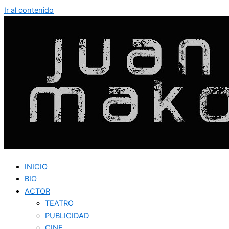
Ir al contenido
INICIO
BIO
ACTOR
TEATRO
PUBLICIDAD
CINE