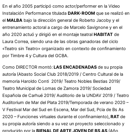
En el año 2005 participó como actor/performer en la Video
Instalación Performance titulada
DARK-ROOM
que se realizó en
el
MALBA
bajo la dirección general de Roberto Jacoby y el
entrenamiento actoral a cargo de Marcelo Savignone y en el
año 2020 actuó y dirigió en el montaje teatral
HABITAT
de
Laura Correa, siendo una de las obras ganadoras del ciclo
«Teatro sin Teatro» organizado en contexto de confinamiento
por Timbre 4 y Cultura del GCBA.
Como DIRECTOR montó:
LAS ENCADENADAS
de su propia
autoría
(Abasto Social Club 2018/2019 / Centro Cultural de la
memoria Haroldo Conti 2019/ Teatro Nobles Bestias 2019/
Teatro Municipal de Lomas de Zamora 2019/ Sociedad
Española de Carhué 2019/ Auditorio de la UNDAV 2019 / Teatro
Auditorium de Mar del Plata 2019/Temporada de verano 2020 –
V Festival Mar del Sud en Escena, Mar del Sud, Pcia de Bs As
2020 – Funciones virtuales durante el confinamiento)
, RAT
de
su propia autoría siendo a su vez un
proyecto seleccionado y
producido por la
BIENAL
DE ARTE JOVEN DE BS AS
(Año