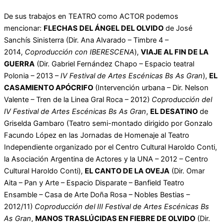
De sus trabajos en TEATRO como ACTOR podemos
mencionar:
FLECHAS DEL ÁNGEL DEL OLVIDO
de José
Sanchís Sinisterra (Dir. Ana Alvarado – Timbre 4 –
2014,
Coproducción con IBERESCENA
),
VIAJE AL FIN DE LA
GUERRA
(Dir. Gabriel Fernández Chapo – Espacio teatral
Polonia – 2013 –
IV Festival de Artes Escénicas Bs As Gran
),
EL
CASAMIENTO APÓCRIFO
(Intervención urbana – Dir. Nelson
Valente – Tren de la Linea Gral Roca – 2012)
Coproducción del
IV Festival de Artes Escénicas Bs As Gran
,
EL DESATINO
de
Griselda Gambaro (Teatro semi-montado dirigido por Gonzalo
Facundo López en las Jornadas de Homenaje al Teatro
Independiente organizado por el Centro Cultural Haroldo Conti,
la Asociación Argentina de Actores y la UNA – 2012 – Centro
Cultural Haroldo Conti),
EL CANTO DE LA OVEJA
(Dir. Omar
Aita – Pan y Arte – Espacio Disparate – Banfield Teatro
Ensamble – Casa de Arte Doña Rosa – Nobles Bestias –
2012/11)
Coproducción del III Festival de Artes Escénicas Bs
As Gran
,
MANOS TRASLÚCIDAS EN FIEBRE DE OLVIDO
(Dir.